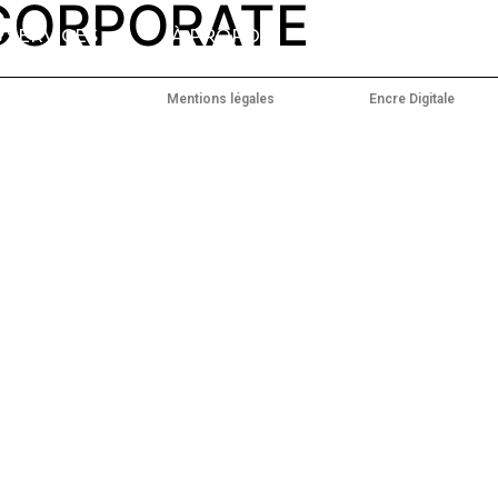
CORPORATE
 SERVICES
À PROPOS
NOS OFFRES
C
Copyright © 2024 –
Mentions légales
– Propulsé par
Encre Digitale