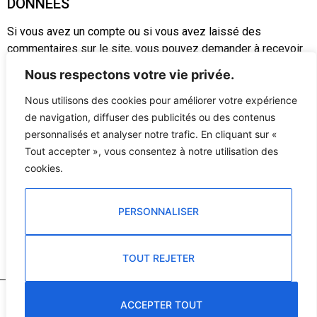
DONNÉES
Si vous avez un compte ou si vous avez laissé des
commentaires sur le site, vous pouvez demander à recevoir
un fichier contenant toutes les données personnelles que
Nous respectons votre vie privée.
nous possédons à votre sujet, incluant celles que vous nous
avez fournies. Vous pouvez également demander la
Nous utilisons des cookies pour améliorer votre expérience
suppression des données personnelles vous concernant.
de navigation, diffuser des publicités ou des contenus
Cela ne prend pas en compte les données stockées à des
personnalisés et analyser notre trafic. En cliquant sur «
fins administratives, légales ou pour des raisons de sécurité.
Tout accepter », vous consentez à notre utilisation des
cookies.
TRANSMISSION DE VOS DONNÉES
PERSONNELLES
PERSONNALISER
Les commentaires des visiteurs peuvent être vérifiés à
l’aide d’un service automatisé de détection des
commentaires indésirables.
TOUT REJETER
Copyright © 2024 –
Mentions légales
– Propulsé par
Encre Digitale
ACCEPTER TOUT